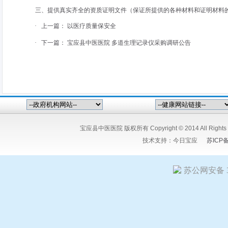
三、提供真实齐全的资质证明文件（保证所提供的各种材料和证明材料的
·
上一篇：
以医疗质量保安全
·
下一篇：
宝应县中医医院 多道生理记录仪采购调研公告
宝应县中医医院 版权所有 Copyright © 2014 All Ri
技术支持：
今日宝应
苏ICP
苏公网安备 32
友情链接:
今日宝应网
宝应人民医院
宝应县中医医院
江苏宝粮
嘉矿冶设备有限公司
扬州希塔尔电气设备有限公司
竹痴-陆又桥
星科技有限公司
扬州市花仙子食品有限公司
宝应人才招聘网
江
江苏报广新闻网