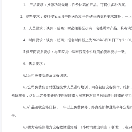
1、 产品要求：推荐功能先进，性价比高的产品。可提供多种方案。
2、资料要求：资料按宝应县中医医院竞争性磋商的资料要求准备，一正
3、人员要求：谈判（磋商）时必须要至少有一名熟悉本产品、具有沟
4、时间要求：谈判（磋商）报名时间截止为
2026
年
3
月
31
日下午
5
：
00
5.供应商资质要求：与宝应县中医医院竞争性磋商的资料要求一致。
6、售后要求：
6.1公司免费安装及设备调试。
6.2公司免费负责对医院技术人员进行培训，内容包括设备操作、维
熟练掌握，达到上岗要求并能使医院维修人员掌握对简单故障进行维修的能力
6.3产品验收合格日起，一年以上免费保修，终身维护并且能半年定
件。
6.4供方在接到需方设备故障通知后，
1
小时内做出响应（电话），在
24