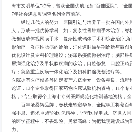
海市文明单位”称号，曾获全国优质服务“百佳医院”、“全
7年社会满意度调查名列全市前茅。
经过几代人的努力，医院引进与培养了一批在国内外具
人，形成一批优势学科，如：复杂性骨肿瘤手术治疗，脊
微创玻璃体视网膜手术，复杂性玻璃体手术和综合治疗,角
形治疗；炎症性肠病的诊治，消化道肿瘤早期诊断与微创
优化设计及专科护理建设；泌尿系疾病微创治疗；脑部肿
尿病强化治疗及甲状腺疾病的诊治；口腔修复、口腔正畸
疗；急危重症疾病一体化治疗及妇科肿瘤微创治疗等。
医院拥有医疗设备等固定资产六亿余元，设备精良、流程科学
论证，13个专业取得国家药物临床试验机构资格，11个
格，7专业取得个上海市专科医师规范化培训基地资格，
百年沧桑铸品牌，春秋走笔谱华章。全院职工将藉百年
强不息、追求卓越”的医院精神，坚守医泽申城、济世人
的医学征程中，不畏艰险、勇攀高峰；为把我院建设成为
力。