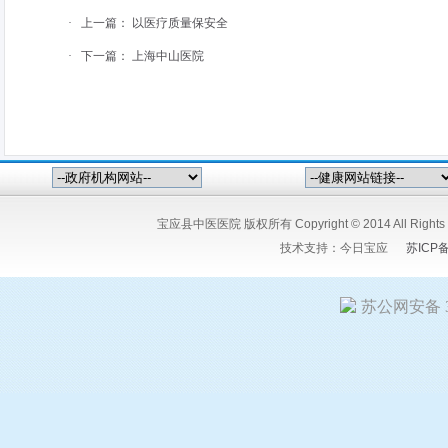
·
上一篇：
以医疗质量保安全
·
下一篇：
上海中山医院
宝应县中医医院 版权所有 Copyright © 2014 All Ri
技术支持：
今日宝应
苏ICP
苏公网安备 32
友情链接:
今日宝应网
宝应人民医院
宝应县中医医院
江苏宝粮
嘉矿冶设备有限公司
扬州希塔尔电气设备有限公司
竹痴-陆又桥
星科技有限公司
扬州市花仙子食品有限公司
宝应人才招聘网
江
江苏报广新闻网