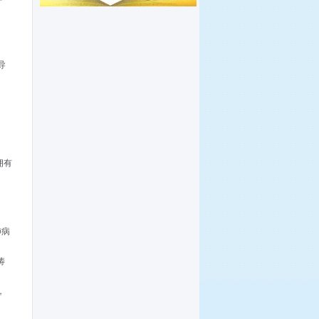
导
。
拥有
肺病
涛
，