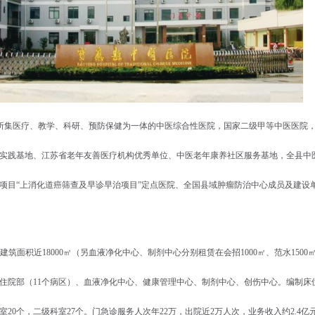
所集医疗、教学、科研、预防保健为一体的中医综合性医院，国家二级甲等中医医院
实践基地、江苏省老年友善医疗机构优秀单位、中医老年康养社区服务基地，全县中
项目“上消化道癌筛查及早诊早治项目”定点医院、全国县域肿瘤防治中心成员及建设
建筑面积近
18000
㎡（另血液净化中心、制剂中心分别租赁在会招
1000
㎡、范水
1500
住院部（
11
个病区）、血液净化中心、健康管理中心、制剂中心、创伤中心。编制床
室
20
个，二级科室
27
个。门急诊服务人次年
22
万，出院近
2
万人次，业务收入约
2.4
亿