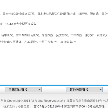
、日本佳能
320
排螺旋
CT
机、日本奥林巴斯
CV-290
胃肠内镜、腹腔镜、胆道镜、日立
疗、OCTA等大中型医疗设备。
、省中医院、省中西医结合医院、苏北医院、扬大附院、市中医院、淮安市一院建立
卫生院建立医共体，在基层设立中医工作室
7
个、联合病房
2
个。
Copyright © 2014 All Rights Reserved 地址： 江苏省宝应县泰山西路58号 电话
技术支持：
今日宝应
苏ICP备14041710号-1 苏卫网审字第06－6号
信息管理