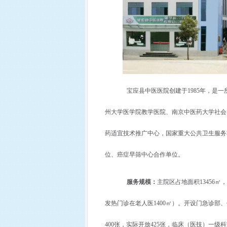
宝应县中医医院创建于
1985
年，是一
州大学医学院教学医院、南京中医药大学社会
药适宜技术推广中心，国家重大公共卫生服务
位、癌症早筛中心合作单位。
服务规模：
主院区占地面积
13456
㎡，
发热门诊在老人医
1400
㎡）。开设门急诊部、
400
张，实际开放
425
张，临床（医技）一级科