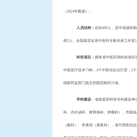
（
2024
年数据）。
人员结构：
在职
496
人，其中高级职称
师
2
人。全国基层名老中医药专家传承工作室
1
科技项目：
拥有省中医药局科技项目
中医医疗技术
73
种，
4
个中医综合治疗室，
2
个
国家药监部门批文的医院制剂
31
项。
学科建设
：省级基层特色专科建设单
科、内分泌科、脾胃病科、肿瘤科），市级临
（眼科）、李勇强（康复科），省中西医结合