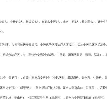
106
人、中级
149
人、初级
174
人。有省名中医
1
人，市名中医
2
人，县名医
4
人。硕士生
个。
课题
4
项。市县科技进步奖
13
项。中医优势病种诊疗方案
42
个，实施中医临床路径
24
个
中医综合治疗区，市中医特色专病
5
个
(
喘病、中风病、消渴病肾病、噎嗝、肛漏）。
位
1
个（肺病科），市级中医重点专科
8
个（中风病科、肛肠病科、骨伤科、针推科、
床重点专科
1
个（麻醉科），限制类诊疗技术
9
项。设省人医束永前（肿瘤科）、袁松
医院谢林（骨伤科），镇江三院潘洪秋（肺病科），扬州市中医院张晓春（肿瘤科）