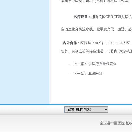
常州市中医院卞廷松（男科）等名医工作室。
医疗设备
：拥有美国
GE 3.0T
磁共振机
自动生化分析流水线、化学发光仪、血透、热
内外合作
：医院与上海长征、中山、省人医
培养、转诊会诊等绿色通道，与县内
6
家乡镇
·
上一篇：
以医疗质量保安全
·
下一篇：
耳鼻喉科
宝应县中医医院 版权所有 