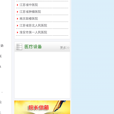
江苏省中医院
宝应县中医医院 关于临
时起搏器采购项目进行竞
江苏省肿瘤医院
争性
南京鼓楼医院
宝应县中医医院 关于中
江苏省苏北人民医院
央监护系统采购项目进行
淮安市第一人民医院
竞争
宝应县中医医院 关于多
，扬
道生理记录仪采购项目进
行竞
医
单
㎡，
位
元