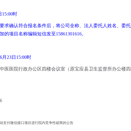
日
15
:
0
0
时
要求确认符合报名条件后，将公司全称、法人委托人姓名、委托
加的项目名称编辑短信发至
15861301616
。
6
月
23
日
15:0
0
时
中医医院行政办公区四楼会议室（原宝应县卫生监督所办公楼四
6
移动支付微信接口项目进行院内竞争性磋商的公告