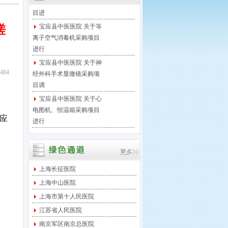
目进
宝应县中医医院 关于等
磋
离子空气消毒机采购项目
进行
宝应县中医医院 关于神
经外科手术显微镜采购项
84
目调
宝应县中医医院 关于心
电图机、恒温箱采购项目
进行
应
宝应县中医医院 关于医
保移动支付微信接口项目
进行
宝应县中医医院 关于足
上海长征医院
底泵采购项目进行院内竞
上海中山医院
争性
上海市第十人民医院
宝应县中医医院 关于西
江苏省人民医院
门子DR维修保养服务项目
采
南京军区南京总医院