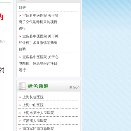
目进
宝应县中医医院 关于等
的
离子空气消毒机采购项目
进行
宝应县中医医院 关于神
经外科手术显微镜采购项
77
目调
宝应县中医医院 关于心
电图机、恒温箱采购项目
进行
符
宝应县中医医院 关于医
保移动支付微信接口项目
进行
宝应县中医医院 关于足
上海长征医院
底泵采购项目进行院内竞
上海中山医院
争性
上海市第十人民医院
宝应县中医医院 关于西
江苏省人民医院
门子DR维修保养服务项目
采
南京军区南京总医院