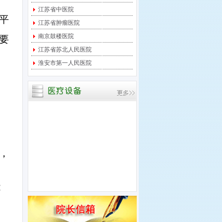
宝应县中医医院 关于临
江苏省中医院
平
时起搏器采购项目进行竞
江苏省肿瘤医院
争性
南京鼓楼医院
要
宝应县中医医院 关于中
江苏省苏北人民医院
央监护系统采购项目进行
淮安市第一人民医院
竞争
宝应县中医医院 关于多
道生理记录仪采购项目进
行竞
，
能
谈