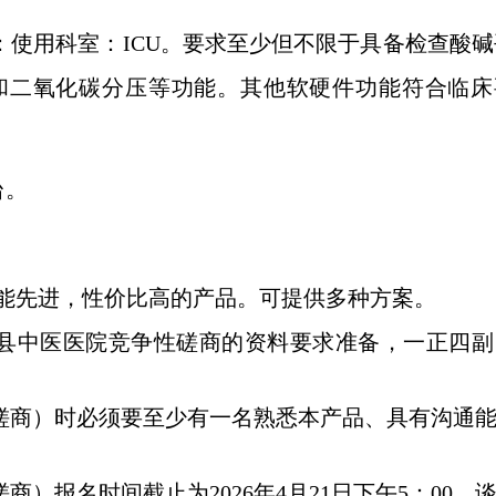
：使用科室：
ICU
。要求至少但不限于具备检查酸碱
和二氧化碳分压等功能。其他软硬件功能符合临床
台。
功能先进，性价比高的产品。可提供多种方案。
县中医医院竞争性磋商的资料要求准备，一正四副
磋商）时必须要至少有一名熟悉本产品、具有沟通
磋商）报名时间截止为
2026
年
4
月
21
日下午
5
：
00
。