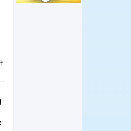
并
一
时
会