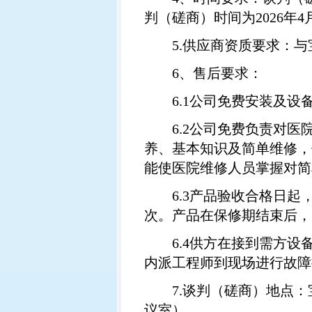
判（磋商）时间为
2026
年
4
5.
供应商资质要求：与
6
、售后要求：
6.1
公司免费安装及设
6.2
公司免费负责对医
养、基本知识及简单维修，
能使医院维修人员掌握对简
6.3
产品验收合格日起
次。产品在保修期结束后，
6.4
供方在接到需方设
内派工程师到现场进行故障
7.
谈判（磋商）地点：
议室）。