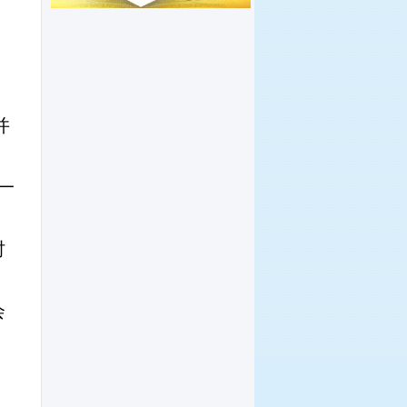
并
一
时
会