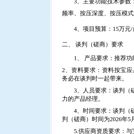
3、
主要功能技术参数
频率、按压深度、按压模式
4、
项目预算：
15
万元
/
二、
谈判（磋商）要求
1
、 产品要求：推荐
2
、资料要求：资料按
宝应
务必在谈判时一起带来。
3
、人员要求：谈判（
力的产品经理。
4
、时间要求：谈判（
判（磋商）时间为
2026
年
5
5.
供应商资质要求：与