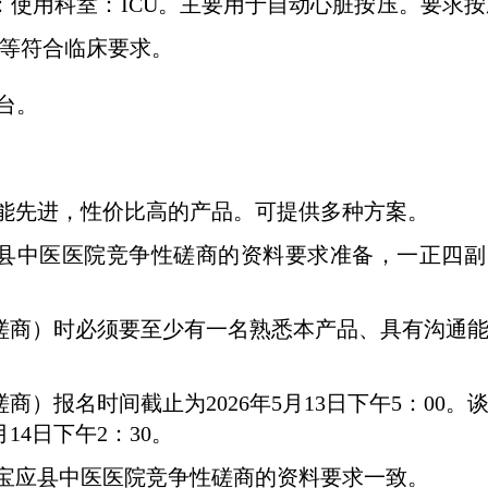
：使用科室：
ICU
。主要用于自动心脏按压。要求按
等符合临床要求。
台。
功能先进，性价比高的产品。可提供多种方案。
县中医医院竞争性磋商的资料要求准备，一正四副
磋商）时必须要至少有一名熟悉本产品、具有沟通
磋商）报名时间截止为
2026
年
5
月
13
日下午
5
：
00
。
月
14
日下午
2
：
30
。
宝应县中医医院竞争性磋商的资料要求一致。