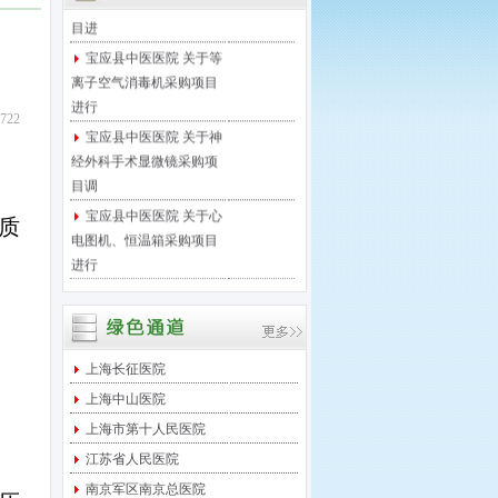
目进
宝应县中医医院 关于等
离子空气消毒机采购项目
进行
22
宝应县中医医院 关于神
经外科手术显微镜采购项
目调
宝应县中医医院 关于心
质
电图机、恒温箱采购项目
进行
宝应县中医医院 关于医
保移动支付微信接口项目
进行
宝应县中医医院 关于足
上海长征医院
底泵采购项目进行院内竞
上海中山医院
争性
上海市第十人民医院
宝应县中医医院 关于西
江苏省人民医院
门子DR维修保养服务项目
采
南京军区南京总医院