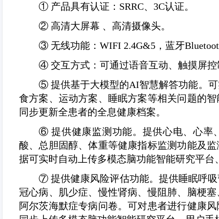
①
产品具有认证：
SRRC
、
3C
认证。
②
高清大屏幕 、高清摄像头。
③
无线功能：
WIFI 2.4G&5
，蓝牙
Bluetoot
④
交互方式：可通过语音互动、触摸屏控
⑤
提供基于大模型的
AI
智慧解答功能。可
食方案、运动方案、睡眠方案等相关问题的智
同步更新全患者的全息健康档案。
⑥
提供健康监测功能。提供心电、心率
酸、总胆固醇、体重等健康指标监测功能及监
据可实时自动上传多模态脑功能智能研究平台
⑦
提供健康风险评估功能。提供睡眠呼吸
冠心病、肌少症、慢性肾病、慢阻肺、脑梗塞
阿尔茨海默症专病问卷。可对患者进行健康风