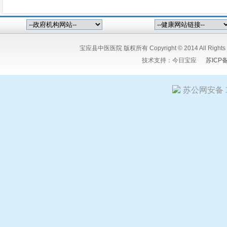
宝应县中医医院 版权所有 Copyright © 2014 All Ri
技术支持：
今日宝应
苏ICP
苏公网安备 32
友情链接:
今日宝应网
宝应人民医院
宝应县中医医院
江苏宝粮
嘉矿冶设备有限公司
扬州希塔尔电气设备有限公司
竹痴-陆又桥
星科技有限公司
扬州市花仙子食品有限公司
宝应人才招聘网
江
江苏报广新闻网