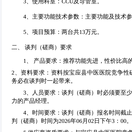
3、
使用科室：
CCU
及导管室。
4、
主要功能技术参数：主要功能及技术
5、
项目预算：两台共
13
万元。
二、
谈判（磋商）要求
1
、 产品要求：推荐功能先进，性价比高
2
、资料要求：资料按
宝应县中医医院竞争性
务必在谈判时一起带来。
3
、人员要求：谈判（磋商）时必须要至
力的产品经理。
4
、时间要求：谈判（磋商）报名时间截
判（磋商）时间为
2026
年
06
月
02
日下午
3
：
00