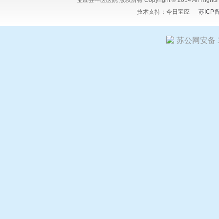
宝应县中医医院 版权所有 Copyright © 2014 All Ri
技术支持：
今日宝应
苏ICP
苏公网安备 32
友情链接:
今日宝应网
宝应人民医院
宝应县中医医院
江苏宝粮
嘉矿冶设备有限公司
扬州希塔尔电气设备有限公司
竹痴-陆又桥
星科技有限公司
扬州市花仙子食品有限公司
宝应人才招聘网
江
江苏报广新闻网