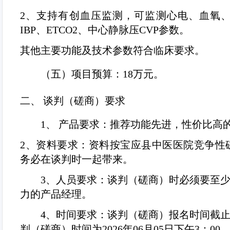
2
、支持有创血压监测，可
监测心电、血氧
IBP
、
ETCO2
、中心静脉压
CVP
参数。
其他主要功能及技术参数符合临床要求。
（五）
项目预算：
18
万元。
二、
谈判（磋商）要求
1
、 产品要求：推荐功能先进，性价比高
2
、资料要求：资料按
宝应县中医医院竞争性
务必在谈判时一起带来。
3
、人员要求：谈判（磋商）时必须要至
力的产品经理。
4
、时间要求：谈判（磋商）报名时间截
判（磋商）时间为
2026
年
06
月
05
日下午
3
：
00