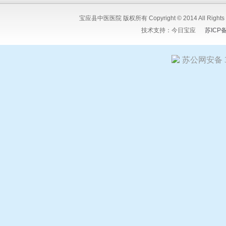
宝应县中医医院 版权所有 Copyright © 2014 All Ri
技术支持：
今日宝应
苏ICP
苏公网安备 32
友情链接:
今日宝应网
宝应人民医院
宝应县中医医院
江苏宝粮
嘉矿冶设备有限公司
扬州希塔尔电气设备有限公司
竹痴-陆又桥
星科技有限公司
扬州市花仙子食品有限公司
宝应人才招聘网
江
江苏报广新闻网