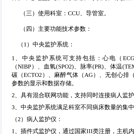
（三）
使用科室：
CCU
、导管室。
（四）
主要功能技术参数：
（
1
）中央监护系统：
1
、中央监护系统可支持包括：心电（
EC
（
NIBP
）、血氧
(SPO2)
、脉率
(PR)
、体温
(TE
碳（
ECTO2
）、麻醉气体（
AG
）、无创心排
参数的显示和数据存储。
2
、具有混合联网功能，支持同时连接病人监
3
、中央监护系统满足科室不同病床数量的集
（
2
）病人监护仪：
1
、插件式监护仪，通过国家
III
类注册，主机内