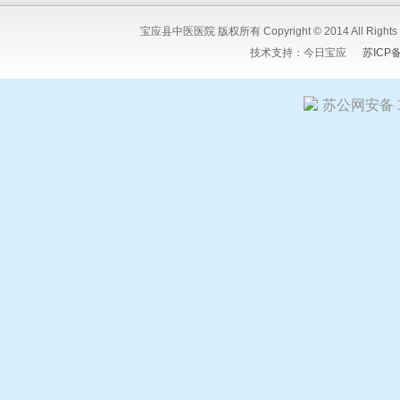
宝应县中医医院 版权所有 Copyright © 2014 All Ri
技术支持：
今日宝应
苏ICP
苏公网安备 32
友情链接:
今日宝应网
宝应人民医院
宝应县中医医院
江苏宝粮
嘉矿冶设备有限公司
扬州希塔尔电气设备有限公司
竹痴-陆又桥
星科技有限公司
扬州市花仙子食品有限公司
宝应人才招聘网
江
江苏报广新闻网