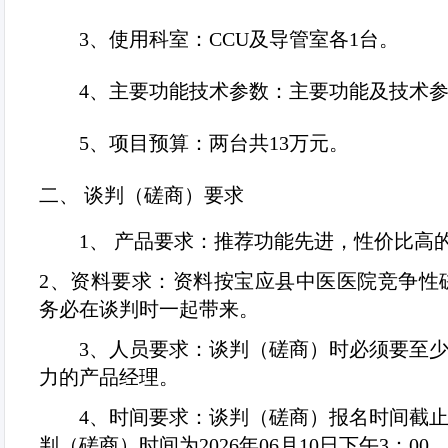
3、
使用科室：
CCU
及导管室各
1
台。
4、
主要功能技术参数：主要功能及技术
5、
项目预算：两台共
13
万元。
二、
谈判（磋商）要求
1
、 产品要求：推荐功能先进，性价比高
2
、资料要求：资料按
宝应县中医医院竞争性
务必在谈判时一起带来。
3
、人员要求：谈判（磋商）时必须要至
力的产品经理。
4
、时间要求：谈判（磋商）报名时间截
判（磋商）时间为
2026
年
06
月
10
日下午
3
：
00