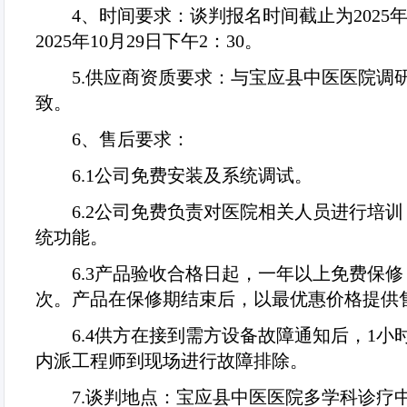
4
、时间要求：谈判报名时间截止为
2025
2025
年
10
月
29
日下午
2
：
30
。
5.
供应商资质要求：与宝应县中医医院调
致。
6
、售后要求：
6.1
公司免费安装及系统调试。
6.2
公司免费负责对医院相关人员进行培训
统功能。
6.3
产品验收合格日起，一年以上免费保修
次。产品在保修期结束后，以最优惠价格提供
6.4
供方在接到需方设备故障通知后，
1
小
内派工程师到现场进行故障排除。
7.
谈判地点：宝应县中医医院多学科诊疗