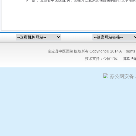
·
下一篇：
宝应县中医医院 关于医生开立权系统项目采购进行竞争性
宝应县中医医院 版权所有 Copyright © 2014 All Ri
技术支持：
今日宝应
苏ICP
苏公网安备 32
友情链接:
今日宝应网
宝应人民医院
宝应县中医医院
江苏宝粮
嘉矿冶设备有限公司
扬州希塔尔电气设备有限公司
竹痴-陆又桥
星科技有限公司
扬州市花仙子食品有限公司
宝应人才招聘网
江
江苏报广新闻网